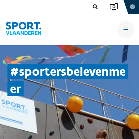
#sportersbelevenme
er