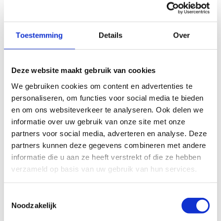
samen. Dat doen we steeds in nauwe
samenwerking met de Vlaamse sportsector en
relevante partners, met bijzondere aandacht voor
Toestemming
Details
Over
duurzaamheid, gezondheid, veiligheid en ethiek, en
met een open blik op de toekomst.
Deze website maakt gebruik van cookies
We stellen alles in het werk, zodat onze Vlaamse
We gebruiken cookies om content en advertenties te
topsporters kunnen uitblinken op wereldniveau. Zo
personaliseren, om functies voor social media te bieden
willen we ook de inspirerende en verbindende
en om ons websiteverkeer te analyseren. Ook delen we
kracht van topsport inzetten om Vlaanderen in
informatie over uw gebruik van onze site met onze
beweging te krijgen.
partners voor social media, adverteren en analyse. Deze
Lees meer over onze organisatie en onze
partners kunnen deze gegevens combineren met andere
werking
informatie die u aan ze heeft verstrekt of die ze hebben
verzameld op basis van uw gebruik van hun services.
Toestemmingsselectie
Noodzakelijk