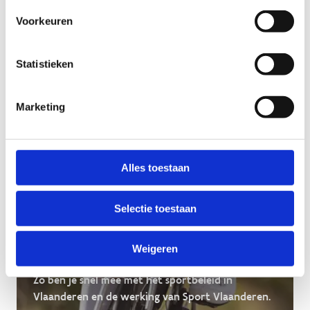
Over Sport Vlaanderen
Voorkeuren
Statistieken
Marketing
Alles toestaan
Selectie toestaan
Weigeren
Lees ons jaarverslag
Zo ben je snel mee met het sportbeleid in
Vlaanderen en de werking van Sport Vlaanderen.