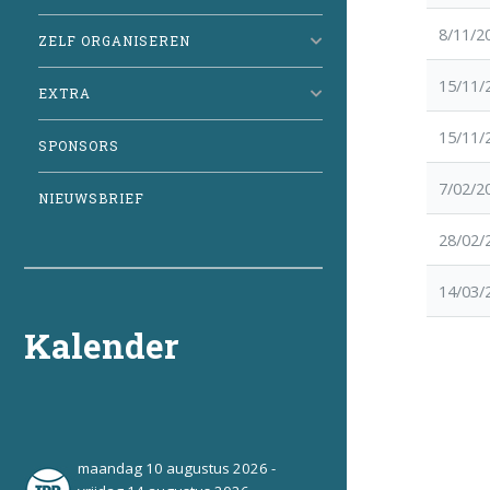
8/11/2
ZELF ORGANISEREN
15/11/
EXTRA
15/11/
SPONSORS
7/02/2
NIEUWSBRIEF
28/02/
14/03/
Kalender
maandag 10 augustus 2026 -