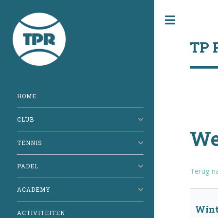
Toggle
TP 
HOME
CLUB
We
TENNIS
PADEL
Terug na
ACADEMY
Wint
ACTIVITEITEN