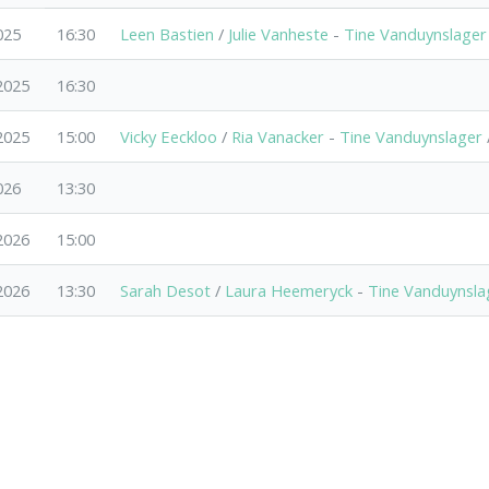
025
16:30
Leen Bastien
/
Julie Vanheste
-
Tine Vanduynslager
2025
16:30
2025
15:00
Vicky Eeckloo
/
Ria Vanacker
-
Tine Vanduynslager
026
13:30
2026
15:00
2026
13:30
Sarah Desot
/
Laura Heemeryck
-
Tine Vanduynsla