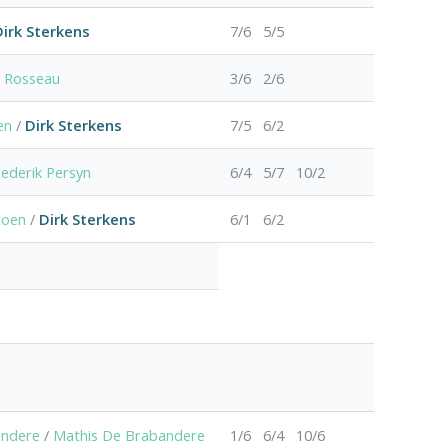
Dirk Sterkens
7/6 5/5
n Rosseau
3/6 2/6
en
/
Dirk Sterkens
7/5 6/2
rederik Persyn
6/4 5/7 10/2
toen
/
Dirk Sterkens
6/1 6/2
andere
/
Mathis De Brabandere
1/6 6/4 10/6