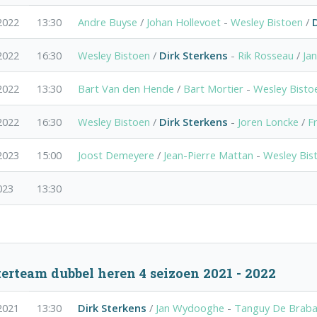
2022
13:30
Andre Buyse
/
Johan Hollevoet
-
Wesley Bistoen
/
2022
16:30
Wesley Bistoen
/
Dirk Sterkens
-
Rik Rosseau
/
Ja
2022
13:30
Bart Van den Hende
/
Bart Mortier
-
Wesley Bisto
2022
16:30
Wesley Bistoen
/
Dirk Sterkens
-
Joren Loncke
/
F
2023
15:00
Joost Demeyere
/
Jean-Pierre Mattan
-
Wesley Bis
023
13:30
erteam dubbel heren 4 seizoen 2021 - 2022
2021
13:30
Dirk Sterkens
/
Jan Wydooghe
-
Tanguy De Brab