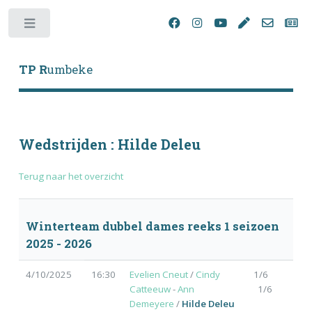
Toggle
TP R
umbeke
Wedstrijden : Hilde Deleu
Terug naar het overzicht
Winterteam dubbel dames reeks 1 seizoen
2025 - 2026
4/10/2025
16:30
Evelien Cneut
/
Cindy
1/6
Catteeuw
-
Ann
1/6
Demeyere
/
Hilde Deleu