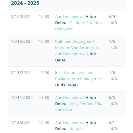
2024 - 2025
5/10/2024
16:30
Ann Demeyere
/
Hilde
6/4
Deleu
-
Els Naert
/
Katrien
6/3
Dekeyzer
19/10/2024
16:30
Kathleen Dejaegher
/
1/6
Marleen Vanderheeren
-
1/6
Ann Demeyere
/
Hilde
Deleu
2/11/2024
15:00
Julie Vanheste
/
Leen
1/6
Bastien
-
Ann Demeyere
/
0/6
Hilde Deleu
16/11/2024
13:30
Ann Demeyere
/
Hilde
6/0
Deleu
-
Vicky Eeckloo
/
Ria
6/0
Vanacker
7/12/2024
15:00
Ann Demeyere
/
Hilde
6/1
Deleu
-
Nathalie
6/0