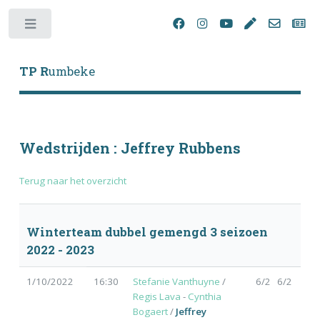
Toggle
TP R
umbeke
Wedstrijden : Jeffrey Rubbens
Terug naar het overzicht
Winterteam dubbel gemengd 3 seizoen
2022 - 2023
1/10/2022
16:30
Stefanie Vanthuyne
/
6/2 6/2
Regis Lava
-
Cynthia
Bogaert
/
Jeffrey