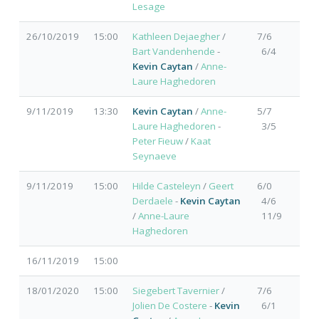
Lesage
26/10/2019
15:00
Kathleen Dejaegher
/
7/6
Bart Vandenhende
-
6/4
Kevin Caytan
/
Anne-
Laure Haghedoren
9/11/2019
13:30
Kevin Caytan
/
Anne-
5/7
Laure Haghedoren
-
3/5
Peter Fieuw
/
Kaat
Seynaeve
9/11/2019
15:00
Hilde Casteleyn
/
Geert
6/0
Derdaele
-
Kevin Caytan
4/6
/
Anne-Laure
11/9
Haghedoren
16/11/2019
15:00
18/01/2020
15:00
Siegebert Tavernier
/
7/6
Jolien De Costere
-
Kevin
6/1