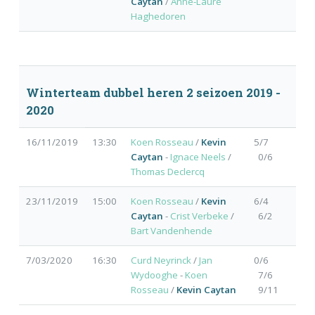
Caytan
/
Anne-Laure
Haghedoren
Winterteam dubbel heren 2 seizoen 2019 -
2020
16/11/2019
13:30
Koen Rosseau
/
Kevin
5/7
Caytan
-
Ignace Neels
/
0/6
Thomas Declercq
23/11/2019
15:00
Koen Rosseau
/
Kevin
6/4
Caytan
-
Crist Verbeke
/
6/2
Bart Vandenhende
7/03/2020
16:30
Curd Neyrinck
/
Jan
0/6
Wydooghe
-
Koen
7/6
Rosseau
/
Kevin Caytan
9/11