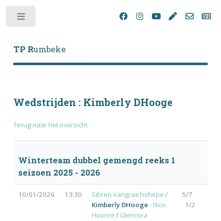
Toggle
TP R
umbeke
Wedstrijden : Kimberly DHooge
Terug naar het overzicht
Winterteam dubbel gemengd reeks 1
seizoen 2025 - 2026
10/01/2026
13:30
Sibren Vangraefschepe
/
5/7
Kimberly DHooge
-
Nico
1/2
Hoorne
/
Glencora