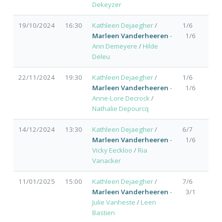
Dekeyzer
19/10/2024
16:30
Kathleen Dejaegher
/
1/6
Marleen Vanderheeren
-
1/6
Ann Demeyere
/
Hilde
Deleu
22/11/2024
19:30
Kathleen Dejaegher
/
1/6
Marleen Vanderheeren
-
1/6
Anne-Lore Decrock
/
Nathalie Depourcq
14/12/2024
13:30
Kathleen Dejaegher
/
6/7
Marleen Vanderheeren
-
1/6
Vicky Eeckloo
/
Ria
Vanacker
11/01/2025
15:00
Kathleen Dejaegher
/
7/6
Marleen Vanderheeren
-
3/1
Julie Vanheste
/
Leen
Bastien