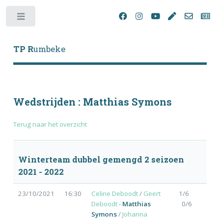
Toggle
TP R
umbeke
Wedstrijden : Matthias Symons
Terug naar het overzicht
Winterteam dubbel gemengd 2 seizoen
2021 - 2022
23/10/2021
16:30
Celine Deboodt
/
Geert
1/6
Deboodt
-
Matthias
0/6
Symons
/
Johanna