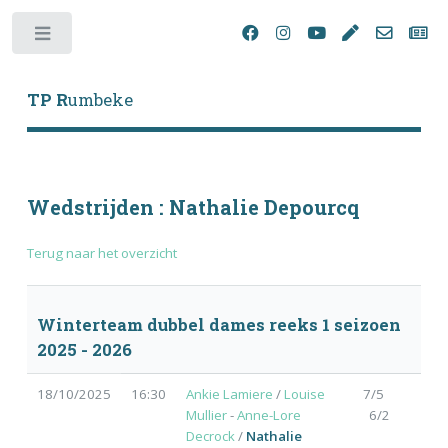
Toggle
TP R
umbeke
Wedstrijden : Nathalie Depourcq
Terug naar het overzicht
Winterteam dubbel dames reeks 1 seizoen
2025 - 2026
18/10/2025
16:30
Ankie Lamiere
/
Louise
7/5
Mullier
-
Anne-Lore
6/2
Decrock
/
Nathalie