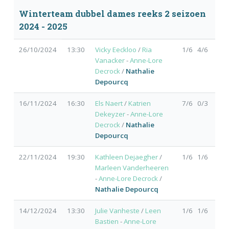
Winterteam dubbel dames reeks 2 seizoen
2024 - 2025
26/10/2024
13:30
Vicky Eeckloo
/
Ria
1/6 4/6
Vanacker
-
Anne-Lore
Decrock
/
Nathalie
Depourcq
16/11/2024
16:30
Els Naert
/
Katrien
7/6 0/3
Dekeyzer
-
Anne-Lore
Decrock
/
Nathalie
Depourcq
22/11/2024
19:30
Kathleen Dejaegher
/
1/6 1/6
Marleen Vanderheeren
-
Anne-Lore Decrock
/
Nathalie Depourcq
14/12/2024
13:30
Julie Vanheste
/
Leen
1/6 1/6
Bastien
-
Anne-Lore