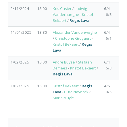
2/11/2024
15:00
Kris Casier
/
Ludwig
6/4
Vanderhaeghe
-
Kristof
6/3
Bekaert
/
Regis Lava
11/01/2025
13:30
Alexander Vandenweghe
6/4
/
Christophe Gruyaert
-
6/1
Kristof Bekaert
/
Regis
Lava
1/02/2025
15:00
Andre Buyse
/
Stefaan
6/4
Demees
-
Kristof Bekaert
/
6/3
Regis Lava
1/02/2025
16:30
Kristof Bekaert
/
Regis
4/6
Lava
-
Curd Neyrinck
/
0/6
Mario Muyle