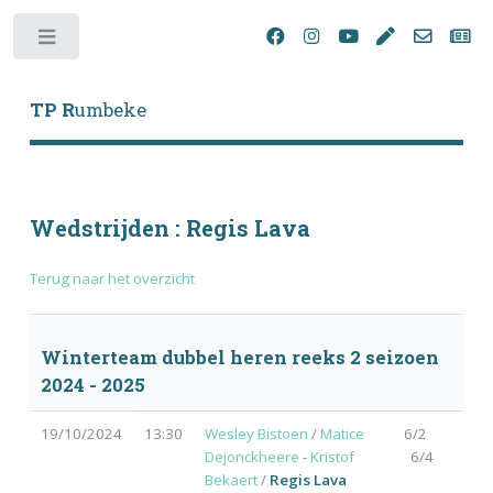
Toggle
TP R
umbeke
Wedstrijden : Regis Lava
Terug naar het overzicht
Winterteam dubbel heren reeks 2 seizoen
2024 - 2025
19/10/2024
13:30
Wesley Bistoen
/
Matice
6/2
Dejonckheere
-
Kristof
6/4
Bekaert
/
Regis Lava