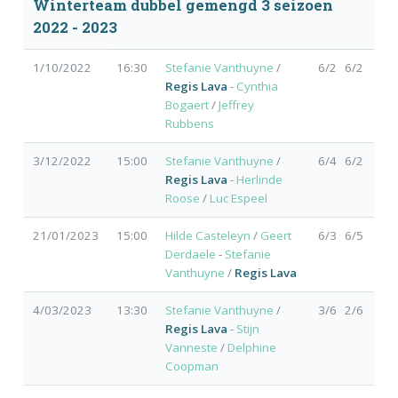
Winterteam dubbel gemengd 3 seizoen
2022 - 2023
1/10/2022
16:30
Stefanie Vanthuyne
/
6/2 6/2
Regis Lava
-
Cynthia
Bogaert
/
Jeffrey
Rubbens
3/12/2022
15:00
Stefanie Vanthuyne
/
6/4 6/2
Regis Lava
-
Herlinde
Roose
/
Luc Espeel
21/01/2023
15:00
Hilde Casteleyn
/
Geert
6/3 6/5
Derdaele
-
Stefanie
Vanthuyne
/
Regis Lava
4/03/2023
13:30
Stefanie Vanthuyne
/
3/6 2/6
Regis Lava
-
Stijn
Vanneste
/
Delphine
Coopman