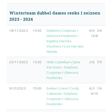
Winterteam dubbel dames reeks 1 seizoen
2023 - 2024
18/11/2023
15:00
Delphine Coopman
/
6/0 3/6
Glencora Frederickx
-
10/8
Ingaline Dierickx
Visschers
/
Lise Van den
Abeele
25/11/2023
13:30
Hilde Casteleyn
/
Jana
2/6 7/5
Van Exem
-
Delphine
Coopman
/
Glencora
Frederickx
9/12/2023
15:00
Evelien Cneut
/
Cindy
6/3 1/6
Catteeuw
-
Delphine
4/10
Coopman
/
Glencora
Frederickx