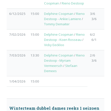
Coopman
/
Rieno Destoop
6/12/2025
15:00
Delphine Coopman
/
Rieno
3/6
Destoop
-
Ankie Lamiere
/
3/6
Tommy Demaiter
7/02/2026
15:00
Delphine Coopman
/
Rieno
6/2
Destoop
-
Koen Rosseau
/
6/1
Vicky Eeckloo
7/03/2026
13:30
Delphine Coopman
/
Rieno
2/6
Destoop
-
Myriam
3/6
Vermeersch
/
Stefaan
Demees
1/04/2026
15:00
Winterteam dubbel dames reeks 1 seizoen