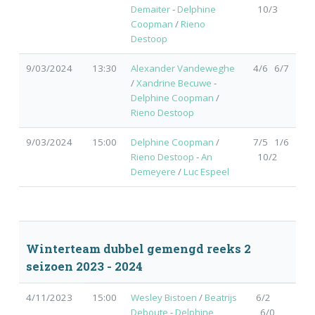
Demaiter
-
Delphine
10/3
Coopman
/
Rieno
Destoop
9/03/2024
13:30
Alexander Vandeweghe
4/6 6/7
/
Xandrine Becuwe
-
Delphine Coopman
/
Rieno Destoop
9/03/2024
15:00
Delphine Coopman
/
7/5 1/6
Rieno Destoop
-
An
10/2
Demeyere
/
Luc Espeel
Winterteam dubbel gemengd reeks 2
seizoen 2023 - 2024
4/11/2023
15:00
Wesley Bistoen
/
Beatrijs
6/2
Deboute
-
Delphine
6/0