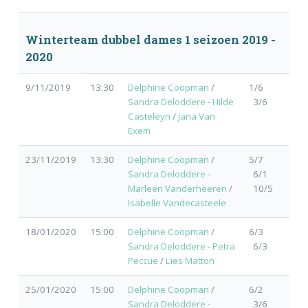
Winterteam dubbel dames 1 seizoen 2019 -
2020
9/11/2019
13:30
Delphine Coopman
/
1/6
Sandra Deloddere
-
Hilde
3/6
Casteleyn
/
Jana Van
Exem
23/11/2019
13:30
Delphine Coopman
/
5/7
Sandra Deloddere
-
6/1
Marleen Vanderheeren
/
10/5
Isabelle Vandecasteele
18/01/2020
15:00
Delphine Coopman
/
6/3
Sandra Deloddere
-
Petra
6/3
Peccue
/
Lies Matton
25/01/2020
15:00
Delphine Coopman
/
6/2
Sandra Deloddere
-
3/6