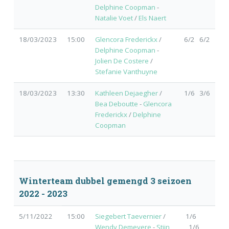
Delphine Coopman
-
Natalie Voet
/
Els Naert
18/03/2023
15:00
Glencora Frederickx
/
6/2 6/2
Delphine Coopman
-
Jolien De Costere
/
Stefanie Vanthuyne
18/03/2023
13:30
Kathleen Dejaegher
/
1/6 3/6
Bea Deboutte
-
Glencora
Frederickx
/
Delphine
Coopman
Winterteam dubbel gemengd 3 seizoen
2022 - 2023
5/11/2022
15:00
Siegebert Taevernier
/
1/6
Wendy Demeyere
-
Stijn
1/6