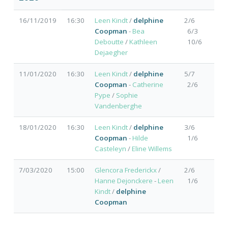
16/11/2019
16:30
Leen Kindt
/
delphine
2/6
Coopman
-
Bea
6/3
Deboutte
/
Kathleen
10/6
Dejaegher
11/01/2020
16:30
Leen Kindt
/
delphine
5/7
Coopman
-
Catherine
2/6
Pype
/
Sophie
Vandenberghe
18/01/2020
16:30
Leen Kindt
/
delphine
3/6
Coopman
-
Hilde
1/6
Casteleyn
/
Eline Willems
7/03/2020
15:00
Glencora Frederickx
/
2/6
Hanne Dejonckere
-
Leen
1/6
Kindt
/
delphine
Coopman