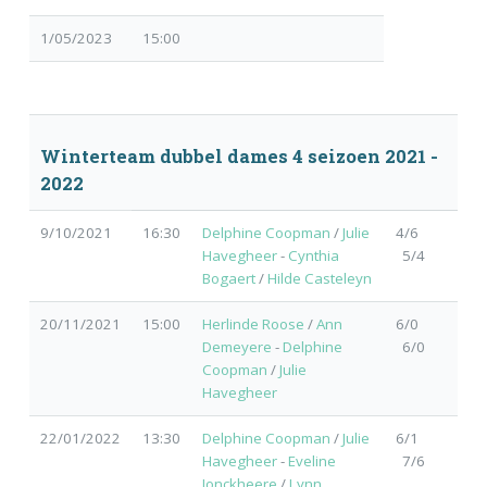
1/05/2023
15:00
Winterteam dubbel dames 4 seizoen 2021 -
2022
9/10/2021
16:30
Delphine Coopman
/
Julie
4/6
Havegheer
-
Cynthia
5/4
Bogaert
/
Hilde Casteleyn
20/11/2021
15:00
Herlinde Roose
/
Ann
6/0
Demeyere
-
Delphine
6/0
Coopman
/
Julie
Havegheer
22/01/2022
13:30
Delphine Coopman
/
Julie
6/1
Havegheer
-
Eveline
7/6
Jonckheere
/
Lynn