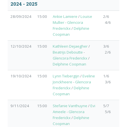
2024 - 2025
28/09/2024
15:00
Ankie Lamiere
/
Louise
2/6
Mullier
-
Glencora
4/6
Frederickx
/
Delphine
Coopman
12/10/2024
15:00
Kathleen Dejaegher
/
3/6
Beatrijs Deboutte
-
2/6
Glencora Frederickx
/
Delphine Coopman
19/10/2024
15:00
Lynn Tiebergijn
/
Eveline
1/6
Jonckheere
-
Glencora
3/6
Frederickx
/
Delphine
Coopman
9/11/2024
15:00
Stefanie Vanthuyne
/
Evi
5/7
Ameele
-
Glencora
5/6
Frederickx
/
Delphine
Coopman