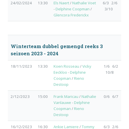
24/02/2024
13:30
Els Naert
/
Nathalie Voet
6/3 2/6
-
Delphine Coopman
/
3/10
Glencora Frederickx
Winterteam dubbel gemengd reeks 3
seizoen 2023 - 2024
18/11/2023
13:30
Koen Rosseau
/
Vicky
1/6 6/2
Eeckloo
-
Delphine
10/8
Coopman
/
Rieno
Destoop
2/12/2023
15:00
Frank Maricau
/
Nathalie
0/6 6/7
Vanlauwe
-
Delphine
Coopman
/
Rieno
Destoop
16/12/2023
16:30
Ankie Lamiere
/
Tommy
6/3 2/6