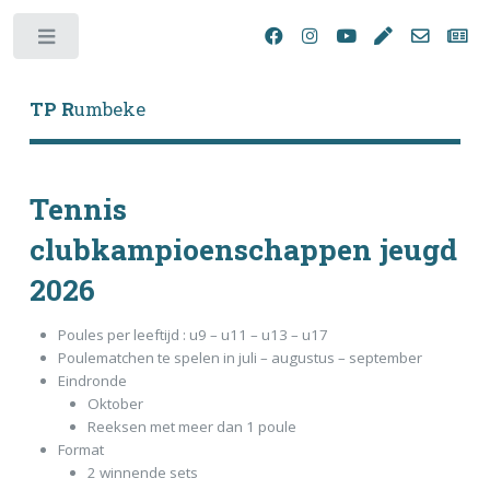
Toggle
TP R
umbeke
Tennis
clubkampioenschappen jeugd
2026
Poules per leeftijd : u9 – u11 – u13 – u17
Poulematchen te spelen in juli – augustus – september
Eindronde
Oktober
Reeksen met meer dan 1 poule
Format
2 winnende sets