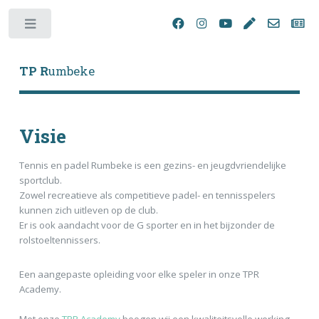
Toggle
TP R
umbeke
Visie
Tennis en padel Rumbeke is een gezins- en jeugdvriendelijke
sportclub.
Zowel recreatieve als competitieve padel- en tennisspelers
kunnen zich uitleven op de club.
Er is ook aandacht voor de G sporter en in het bijzonder de
rolstoeltennissers.
Een aangepaste opleiding voor elke speler in onze TPR
Academy.
Met onze
TPR Academy
beogen wij een kwaliteitsvolle werking